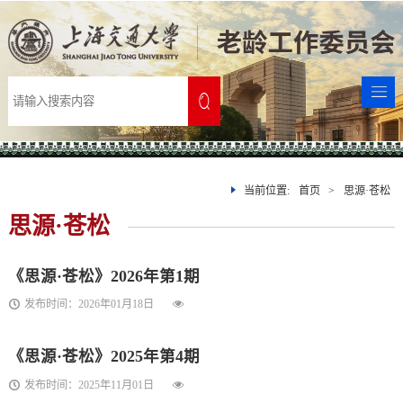
首
页
老
龄
通
委
知
新
介
公
闻
政
当前位置:
首页
>
思源·苍松
思源·苍松
绍
告
聚
策
党
焦
规
建
理
《思源·苍松》2026年第1期
发布时间：2026年01月18日
章
活
论
服
动
研
务
多
《思源·苍松》2025年第4期
发布时间：2025年11月01日
究
指
彩
信