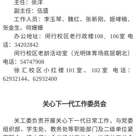
主任：张洋
副主任：伍盛
工作人员：李玉琴、魏红、张新刚、姬哮楠、
张金生、何姗姗
办公地址：闵行校区老行政楼
108、106
室
电
话：
34202842
闵行校区老龄活动室（光明体育场底层朝北）
电话：
54747908
徐汇校区小红楼
101
室、
102
室
电话：
62932144
、
62932400
关心下一代工作委员会
关工委负责开展关心下一代日常工作，与党委
组织部、学生处、教务处等职能部门及二级单位紧