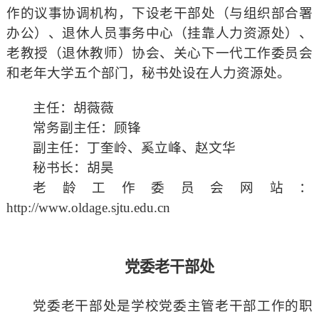
作的议事协调机构，下设老干部处（与组织部合署
南
生
息
思
办公）、退休人员事务中心（挂靠人力资源处）、
老教授（退休教师）协会、关心下一代工作委员会
活
采
源
和老年大学五个部门，秘书处设在人力资源处。
撷
·
主任：胡薇薇
苍
常务副主任：顾锋
副主任：丁奎岭、奚立峰、赵文华
松
秘书长：胡昊
老龄工作委员会网站：
http://www.oldage.sjtu.edu.cn
党委老干部处
党委老干部处是学校党委主管老干部工作的职