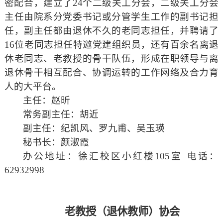
密配合，建立了
24
个二级关工分会，二级关工分会
主任由院系分党委书记或分管学生工作的副书记担
任，副主任都由退休不久的老同志担任，并聘请了
16
位老同志担任特邀党建组织员，还有百余名离退
休老同志、老教授的骨干队伍，形成在职领导与离
退休骨干相互配合、协调运转的工作网络及合力育
人的大平台。
主任：赵昕
常务副主任：胡近
副主任：纪凯风、罗九甫、吴玉瑛
秘书长：颜淑霞
办公地址：徐汇校区小红楼
105
室 电话：
62932998
老教授（退休教师）协会