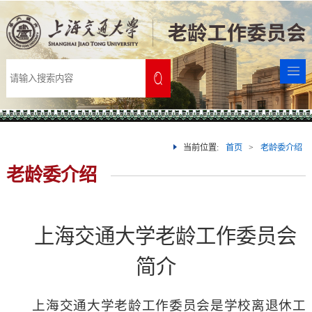
首
页
老
龄
通
委
知
新
介
公
闻
政
当前位置:
首页
>
老龄委介绍
老龄委介绍
绍
告
聚
策
党
焦
规
建
理
上海交通大学老龄工作委员会
章
活
论
服
简介
动
研
务
多
究
指
彩
信
上海交通大学老龄工作委员会是学校离退休工