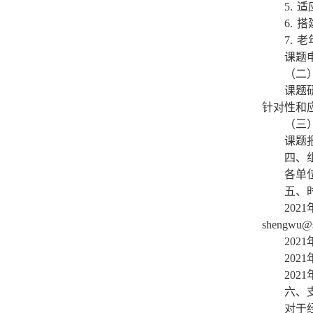
5.
6.
7.
课题
（二
课题
针对性和
（三
课题
四、
各单
五、
20
shengwu@s
20
20
202
六、
对于