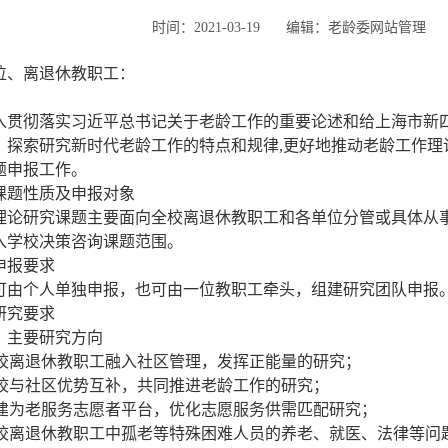
时间：2021-03-19
编辑：老龄委网站管理
位、离退休教职工：
入贯彻落实习近平总书记关于老龄工作的重要论述和给上海市新四
，探索研究新时代老龄工作的特点和规律,更好地推动老龄工作理论
题申报工作。
课题性质及申报对象
理论研究课题主要面向全校离退休教职工和各单位分管或具体从
入学校决策咨询课题范围。
申报要求
可由个人单独申报，也可由一位教职工牵头，组建研究团队申报
研究要求
）主要研究方向
 高校离退休教职工融入社区管理，发挥正能量的研究；
 高校与社区优势互补，共同推进老龄工作的研究；
 搭建为老服务志愿者平台，优化志愿服务供需匹配研究；
 高校离退休教职工中孤老等特殊困难人员的养老、就医、法律等问