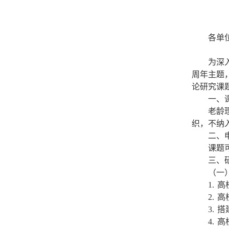
各单
为深
周年主题
论研究课
一、
老龄
织，不纳
二、
课题
三、
（一
1.
2.
3.
4.