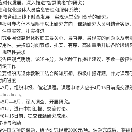
 适应时代发展，深入推进“智慧助老”的研究；
 搭建和优化退休人员信息管理和服务系统；
 老年教育线上线下融合发展，实现课堂空间变革的研究。
申报可参考但不局限于以上研究方向，课题研究人员可结合实际
）注重实效、扎实推进
研究要围绕离退休教职工最关心、最直接、最现实的问题以及老
应用性。要按照时间节点，扎实、有序、高质量地开展各阶段研
）规范性要求
报告应观点明确、论述充分，为老龄工作提出建议，字数一般控制在
组织工作
位要组织离退休教职工结合所知所想，积极申报课题，并对课题
时间进度
21年3月，组织申报、确定课题。课题申请人应于4月15日前提
jtu.edu.cn。
21年5月—6月，深入调查、开展研究。
21年7月，进行中期汇报、交流讨论。
1年8月15日前，提交课题研究成果。
支持与激励
经评审立项的课题，给予研究经费3000元/项。课题完成后，将